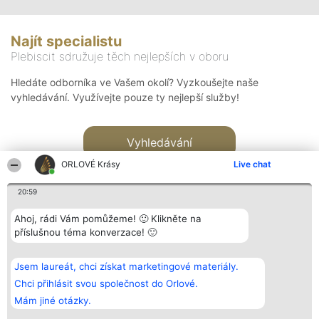
Najít specialistu
Plebiscit sdružuje těch nejlepších v oboru
Hledáte odborníka ve Vašem okolí? Vyzkoušejte naše
vyhledávání. Využívejte pouze ty nejlepší služby!
Vyhledávání
ORLOVÉ Krásy
Live chat
20:59
Ahoj, rádi Vám pomůžeme! 🙂 Klikněte na
příslušnou téma konverzace! 🙂
Organizátor hlasování
Plebiscyt
Kontakt
Bright Side Solutions sp. z o.
Vítězové
Kontakt
Jsem laureát, chci získat marketingové materiály.
o. sp. k.
Seznam všech
ul. Ruska 22
laureátů
Chci přihlásit svou společnost do Orlové.
Wrocław 50-079
Zásady
Mám jiné otázky.
KRS 0000749100 | Regon
Pravidla
381313360 | NIP 8943132676
Zásady