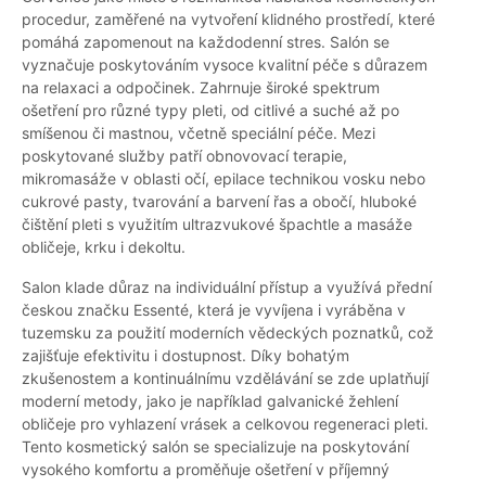
procedur, zaměřené na vytvoření klidného prostředí, které
pomáhá zapomenout na každodenní stres. Salón se
vyznačuje poskytováním vysoce kvalitní péče s důrazem
na relaxaci a odpočinek. Zahrnuje široké spektrum
ošetření pro různé typy pleti, od citlivé a suché až po
smíšenou či mastnou, včetně speciální péče. Mezi
poskytované služby patří obnovovací terapie,
mikromasáže v oblasti očí, epilace technikou vosku nebo
cukrové pasty, tvarování a barvení řas a obočí, hluboké
čištění pleti s využitím ultrazvukové špachtle a masáže
obličeje, krku i dekoltu.
Salon klade důraz na individuální přístup a využívá přední
českou značku Essenté, která je vyvíjena i vyráběna v
tuzemsku za použití moderních vědeckých poznatků, což
zajišťuje efektivitu i dostupnost. Díky bohatým
zkušenostem a kontinuálnímu vzdělávání se zde uplatňují
moderní metody, jako je například galvanické žehlení
obličeje pro vyhlazení vrásek a celkovou regeneraci pleti.
Tento kosmetický salón se specializuje na poskytování
vysokého komfortu a proměňuje ošetření v příjemný