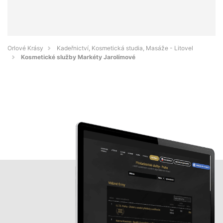
Orlové Krásy
Kadeřnictví, Kosmetická studia, Masáže - Litovel
Kosmetické služby Markéty Jarolímové