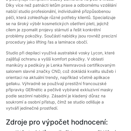
Díky více než patnácti letům praxe a odbornému vzdělání
nabízí studio profesionální, individuálně přizpůsobenou
péči, která zohledňuje různé potřeby klientů. Specializuje
se na široký výběr kosmetických ošetření pleti, jejichž
cílem je zpomalit projevy stárnutí a řešit konkrétní
problémy pokožky. Součástí nabídky jsou rovněž precizní
procedury jako lifting řas a laminace obočí.
Studio při depilaci využívá australské vosky Lycon, které
zajišťují ochranu a vyšší komfort pokožky. V oblasti
manikúry a pedikúry je Lenka Nemravová certifikovaným
salonem slavné značky CND, což dokládá kvalitu služeb i
orientaci na aktuální trendy, například včetně aplikace
gellaku. Výhradně se používají prestižní francouzské
přípravky GERnétic a pečlivě vybírané exkluzivní masky
podle sezónní nabídky. Zásadní je kladený důraz na
soukromí a osobní přístup, čímž se studio odlišuje a
vytváří jedinečné prostředí.
Zdroje pro výpočet hodnocení: