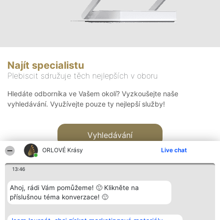
Najít specialistu
Plebiscit sdružuje těch nejlepších v oboru
Hledáte odborníka ve Vašem okolí? Vyzkoušejte naše
vyhledávání. Využívejte pouze ty nejlepší služby!
Vyhledávání
ORLOVÉ Krásy
Live chat
13:46
Ahoj, rádi Vám pomůžeme! 🙂 Klikněte na
příslušnou téma konverzace! 🙂
Organizátor hlasování
Plebiscyt
Kontakt
Bright Side Solutions sp. z o.
Vítězové
Kontakt