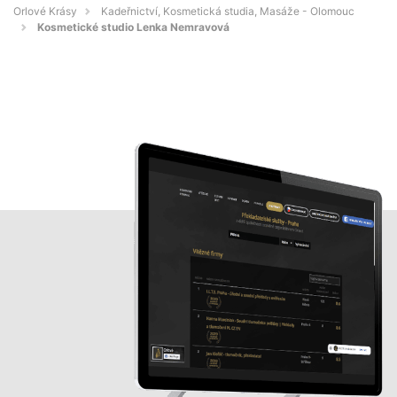
Orlové Krásy
Kadeřnictví, Kosmetická studia, Masáže - Olomouc
Kosmetické studio Lenka Nemravová