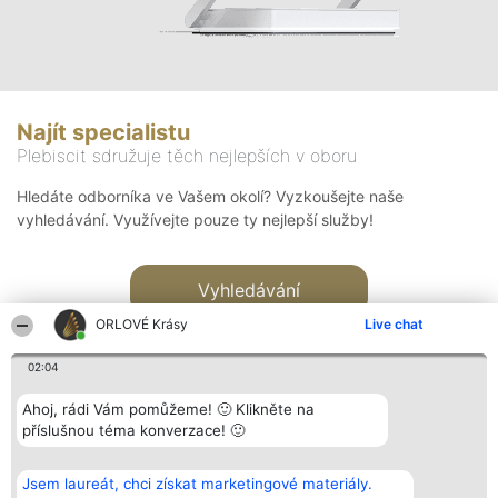
Najít specialistu
Plebiscit sdružuje těch nejlepších v oboru
Hledáte odborníka ve Vašem okolí? Vyzkoušejte naše
vyhledávání. Využívejte pouze ty nejlepší služby!
Vyhledávání
ORLOVÉ Krásy
Live chat
02:04
Ahoj, rádi Vám pomůžeme! 🙂 Klikněte na
příslušnou téma konverzace! 🙂
Organizátor hlasování
Plebiscyt
Kontakt
Bright Side Solutions sp. z o.
Vítězové
Kontakt
Jsem laureát, chci získat marketingové materiály.
o. sp. k.
Seznam všech