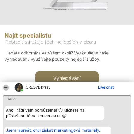
Najít specialistu
Plebiscit sdružuje těch nejlepších v oboru
Hledáte odborníka ve Vašem okolí? Vyzkoušejte naše
vyhledávání. Využívejte pouze ty nejlepší služby!
Vyhledávání
ORLOVÉ Krásy
Live chat
13:03
Ahoj, rádi Vám pomůžeme! 🙂 Klikněte na
příslušnou téma konverzace! 🙂
Organizátor hlasování
Plebiscyt
Kontakt
Bright Side Solutions sp. z o.
Vítězové
Kontakt
Jsem laureát, chci získat marketingové materiály.
o. sp. k.
Seznam všech