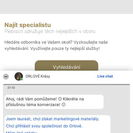
Najít specialistu
Plebiscit sdružuje těch nejlepších v oboru
Hledáte odborníka ve Vašem okolí? Vyzkoušejte naše
vyhledávání. Využívejte pouze ty nejlepší služby!
Vyhledávání
ORLOVÉ Krásy
Live chat
21:10
Ahoj, rádi Vám pomůžeme! 🙂 Klikněte na
příslušnou téma konverzace! 🙂
Organizátor hlasování
Plebiscyt
Kontakt
Bright Side Solutions sp. z o.
Vítězové
Kontakt
Jsem laureát, chci získat marketingové materiály.
o. sp. k.
Seznam všech
ul. Ruska 22
laureátů
Chci přihlásit svou společnost do Orlové.
Wrocław 50-079
Zásady
KRS 0000749100 | Regon
Pravidla