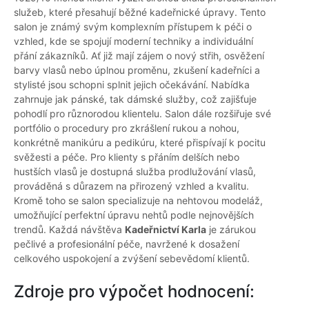
služeb, které přesahují běžné kadeřnické úpravy. Tento
salon je známý svým komplexním přístupem k péči o
vzhled, kde se spojují moderní techniky a individuální
přání zákazníků. Ať již mají zájem o nový střih, osvěžení
barvy vlasů nebo úplnou proměnu, zkušení kadeřníci a
stylisté jsou schopni splnit jejich očekávání. Nabídka
zahrnuje jak pánské, tak dámské služby, což zajišťuje
pohodlí pro různorodou klientelu. Salon dále rozšiřuje své
portfólio o procedury pro zkrášlení rukou a nohou,
konkrétně manikúru a pedikúru, které přispívají k pocitu
svěžesti a péče. Pro klienty s přáním delších nebo
hustších vlasů je dostupná služba prodlužování vlasů,
prováděná s důrazem na přirozený vzhled a kvalitu.
Kromě toho se salon specializuje na nehtovou modeláž,
umožňující perfektní úpravu nehtů podle nejnovějších
trendů. Každá návštěva
Kadeřnictví Karla
je zárukou
pečlivé a profesionální péče, navržené k dosažení
celkového uspokojení a zvýšení sebevědomí klientů.
Zdroje pro výpočet hodnocení: