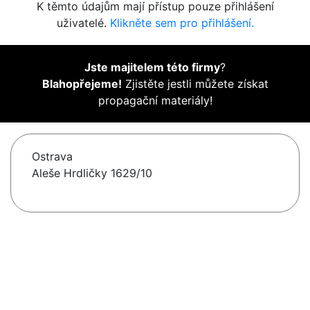
K těmto údajům mají přístup pouze přihlášení
uživatelé.
Klikněte sem pro přihlášení.
Jste majitelem této firmy
?
Blahopřejeme!
Zjistěte jestli můžete získat
propagační materiály!
Ostrava
Aleše Hrdličky 1629/10