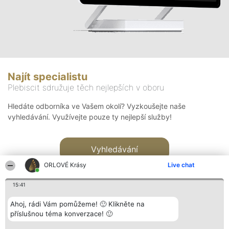
Najít specialistu
Plebiscit sdružuje těch nejlepších v oboru
Hledáte odborníka ve Vašem okolí? Vyzkoušejte naše
vyhledávání. Využívejte pouze ty nejlepší služby!
Vyhledávání
ORLOVÉ Krásy
Live chat
15:41
Ahoj, rádi Vám pomůžeme! 🙂 Klikněte na
příslušnou téma konverzace! 🙂
Organizátor hlasování
Plebiscyt
Kontakt