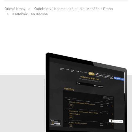
Orlové Krásy
Kadeřnictví, Kosmetická studia, Masáže - Praha
Kadeřník Jan Dědina