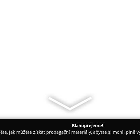
Blahopřejeme!
těte, jak můžete získat propagační materiály, abyste si mohli plně 