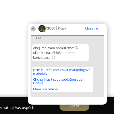
ORLOVÉ Krásy
Live chat
12:08
Ahoj, rádi Vám pomůžeme! 🙂
Klikněte na příslušnou téma
konverzace! 🙂
Jsem laureát, chci získat marketingové
materiály.
Chci přihlásit svou společnost do
Orlové.
Mám jiné otázky.
Zjistit
vychutnat Váš úspěch.