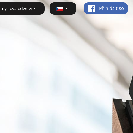
Přihlásit se
ůmyslová odvětví