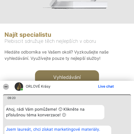
Najít specialistu
Plebiscit sdružuje těch nejlepších v oboru
Hledáte odborníka ve Vašem okolí? Vyzkoušejte naše
vyhledávání. Využívejte pouze ty nejlepší služby!
Vyhledávání
ORLOVÉ Krásy
Live chat
09:20
Ahoj, rádi Vám pomůžeme! 🙂 Klikněte na
příslušnou téma konverzace! 🙂
Organizátor hlasování
Plebiscyt
Kontakt
Bright Side Solutions sp. z o.
Vítězové
Kontakt
Jsem laureát, chci získat marketingové materiály.
o. sp. k.
Seznam všech