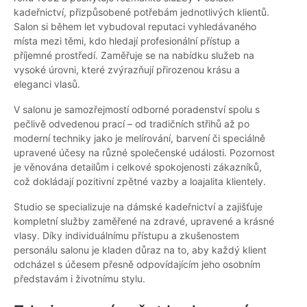
kadeřnictví, přizpůsobené potřebám jednotlivých klientů.
Salon si během let vybudoval reputaci vyhledávaného
místa mezi těmi, kdo hledají profesionální přístup a
příjemné prostředí. Zaměřuje se na nabídku služeb na
vysoké úrovni, které zvýrazňují přirozenou krásu a
eleganci vlasů.
V salonu je samozřejmostí odborné poradenství spolu s
pečlivě odvedenou prací – od tradičních střihů až po
moderní techniky jako je melírování, barvení či speciálně
upravené účesy na různé společenské události. Pozornost
je věnována detailům i celkové spokojenosti zákazníků,
což dokládají pozitivní zpětné vazby a loajalita klientely.
Studio se specializuje na dámské kadeřnictví a zajišťuje
kompletní služby zaměřené na zdravé, upravené a krásné
vlasy. Díky individuálnímu přístupu a zkušenostem
personálu salonu je kladen důraz na to, aby každý klient
odcházel s účesem přesně odpovídajícím jeho osobním
představám i životnímu stylu.