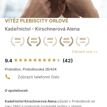
VÍTĚZ PLEBISCITY ORLOVÉ
Kadeřnictví - Kirschnerová Alena
Zobrazit více >>
9.4
(42)
Proboštov, Proboštovská 26/424
Zobrazit telefonní číslo
O společnosti:
Kadeřnictví Kirschnerová Alena
působí v Proboštově od
roku 1992 a poskytuje rozmanité služby v oblasti