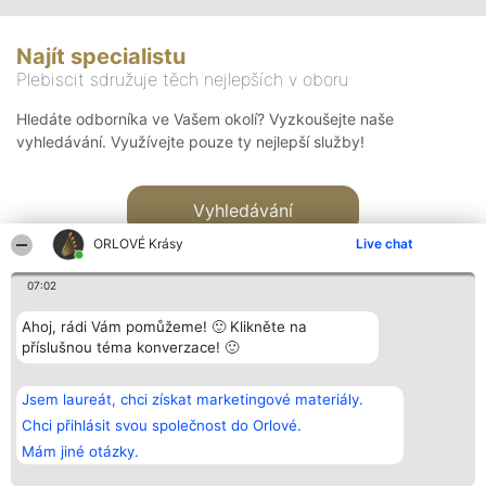
Najít specialistu
Plebiscit sdružuje těch nejlepších v oboru
Hledáte odborníka ve Vašem okolí? Vyzkoušejte naše
vyhledávání. Využívejte pouze ty nejlepší služby!
Vyhledávání
ORLOVÉ Krásy
Live chat
07:02
Ahoj, rádi Vám pomůžeme! 🙂 Klikněte na
příslušnou téma konverzace! 🙂
Organizátor hlasování
Plebiscyt
Kontakt
Bright Side Solutions sp. z o.
Vítězové
Kontakt
Jsem laureát, chci získat marketingové materiály.
o. sp. k.
Seznam všech
ul. Ruska 22
laureátů
Chci přihlásit svou společnost do Orlové.
Wrocław 50-079
Zásady
Mám jiné otázky.
KRS 0000749100 | Regon
Pravidla
381313360 | NIP 8943132676
Zásady
ochrany