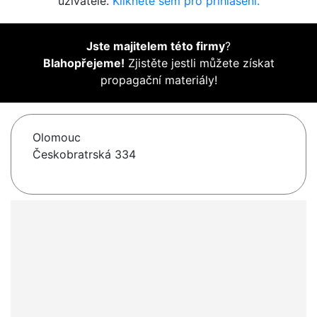
uživatelé.
Klikněte sem pro přihlášení.
Jste majitelem této firmy
?
Blahopřejeme!
Zjistěte jestli můžete získat
propagační materiály!
Olomouc
Českobratrská 334