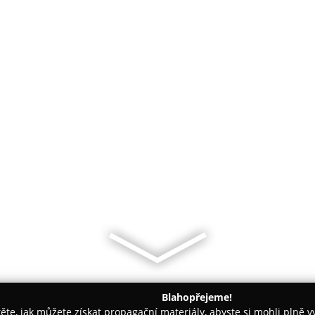
Blahopřejeme!
těte, jak můžete získat propagační materiály, abyste si mohli plně 