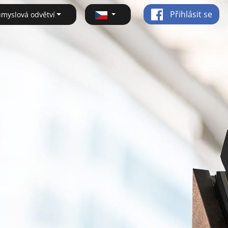
Přihlásit se
ůmyslová odvětví