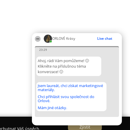
ORLOVÉ Krásy
Live chat
23:29
Ahoj, rádi Vám pomůžeme! 🙂
Klikněte na příslušnou téma
konverzace! 🙂
Jsem laureát, chci získat marketingové
materiály.
Chci přihlásit svou společnost do
Orlové.
Mám jiné otázky.
Zjistit
vychutnat Váš úspěch.