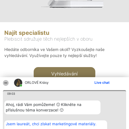
Najít specialistu
Plebiscit sdružuje těch nejlepších v oboru
Hledáte odborníka ve Vašem okolí? Vyzkoušejte naše
vyhledávání. Využívejte pouze ty nejlepší služby!
Vyhledávání
ORLOVÉ Krásy
Live chat
09:03
Ahoj, rádi Vám pomůžeme! 🙂 Klikněte na
příslušnou téma konverzace! 🙂
Organizátor hlasování
Plebiscyt
Kontakt
Bright Side Solutions sp. z o.
Vítězové
Kontakt
Jsem laureát, chci získat marketingové materiály.
o. sp. k.
Seznam všech
ul. Ruska 22
laureátů