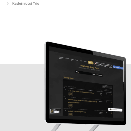
Kadeřnictcí Trio