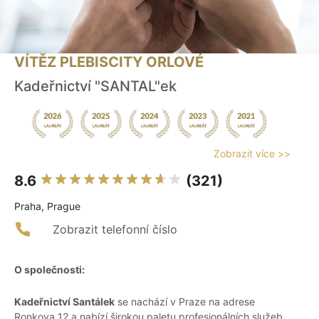
VÍTĚZ PLEBISCITY ORLOVÉ
Kadeřnictví "SANTAL"ek
Zobrazit více >>
8.6
(321)
Praha, Prague
Zobrazit telefonní číslo
O společnosti:
Kadeřnictví Santálek
se nachází v Praze na adrese
Ronkova 12 a nabízí širokou paletu profesionálních služeb