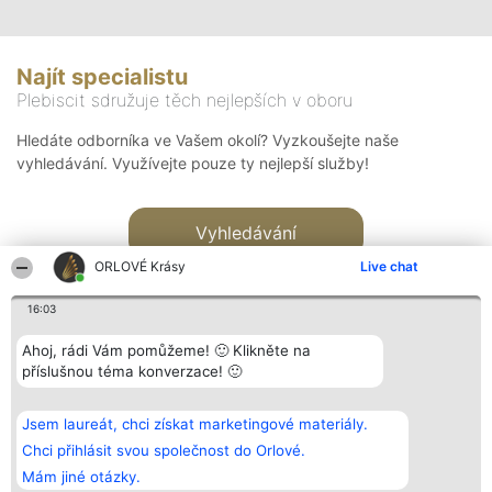
Najít specialistu
Plebiscit sdružuje těch nejlepších v oboru
Hledáte odborníka ve Vašem okolí? Vyzkoušejte naše
vyhledávání. Využívejte pouze ty nejlepší služby!
Vyhledávání
ORLOVÉ Krásy
Live chat
16:03
Ahoj, rádi Vám pomůžeme! 🙂 Klikněte na
příslušnou téma konverzace! 🙂
Organizátor hlasování
Plebiscyt
Kontakt
Bright Side Solutions sp. z o.
Vítězové
Kontakt
Jsem laureát, chci získat marketingové materiály.
o. sp. k.
Seznam všech
ul. Ruska 22
laureátů
Chci přihlásit svou společnost do Orlové.
Wrocław 50-079
Zásady
Mám jiné otázky.
KRS 0000749100 | Regon
Pravidla