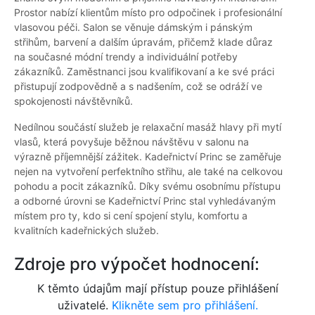
Prostor nabízí klientům místo pro odpočinek i profesionální
vlasovou péči. Salon se věnuje dámským i pánským
střihům, barvení a dalším úpravám, přičemž klade důraz
na současné módní trendy a individuální potřeby
zákazníků. Zaměstnanci jsou kvalifikovaní a ke své práci
přistupují zodpovědně a s nadšením, což se odráží ve
spokojenosti návštěvníků.
Nedílnou součástí služeb je relaxační masáž hlavy při mytí
vlasů, která povyšuje běžnou návštěvu v salonu na
výrazně příjemnější zážitek. Kadeřnictví Princ se zaměřuje
nejen na vytvoření perfektního střihu, ale také na celkovou
pohodu a pocit zákazníků. Díky svému osobnímu přístupu
a odborné úrovni se Kadeřnictví Princ stal vyhledávaným
místem pro ty, kdo si cení spojení stylu, komfortu a
kvalitních kadeřnických služeb.
Zdroje pro výpočet hodnocení:
K těmto údajům mají přístup pouze přihlášení
uživatelé.
Klikněte sem pro přihlášení.