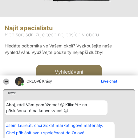
Najít specialistu
Plebiscit sdružuje těch nejlepších v oboru
Hledáte odborníka ve Vašem okolí? Vyzkoušejte naše
vyhledávání. Využívejte pouze ty nejlepší služby!
Vyhledávání
ORLOVÉ Krásy
Live chat
10:22
Ahoj, rádi Vám pomůžeme! 🙂 Klikněte na
příslušnou téma konverzace! 🙂
Organizátor hlasování
Plebiscyt
Kontakt
Bright Side Solutions sp. z o.
Vítězové
Kontakt
Jsem laureát, chci získat marketingové materiály.
o. sp. k.
Seznam všech
ul. Ruska 22
laureátů
Chci přihlásit svou společnost do Orlové.
Wrocław 50-079
Zásady