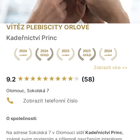
VÍTĚZ PLEBISCITY ORLOVÉ
Kadeřnictví Princ
Zobrazit více >>
9.2
(58)
Olomouc, Sokolská 7
Zobrazit telefonní číslo
O společnosti:
Na adrese Sokolská 7 v Olomouci sídlí
Kadeřnictví Princ
,
známé svým moderním a příjemně navrženým interiérem.