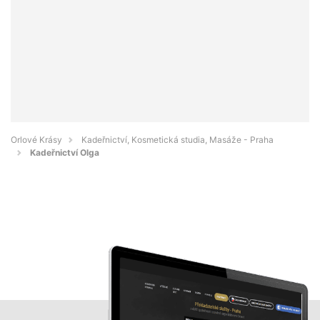
Orlové Krásy
Kadeřnictví, Kosmetická studia, Masáže - Praha
Kadeřnictví Olga