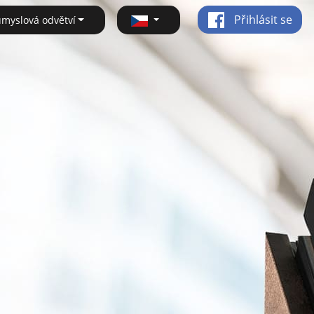
Přihlásit se
ůmyslová odvětví