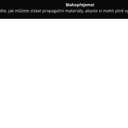
Blahopřejeme!
těte, jak můžete získat propagační materiály, abyste si mohli plně 
sáže - Praha
Nika Kadeřnictvi
O společnosti:
Nika Kadeřnictví
sídlí na adre
zavedený salon zaměřující se 
kategorie. Tým zkušených odbo
služeb, mezi které patří modern
Zobrazit více >>
možnost využít služeb bez nutn
míře flexibility.
Pánské střihy, úprava kontur 
preciznost, stejně jako dámské 
jsou mytí vlasů či foukaná, ten
prémiových přípravků, napříkla