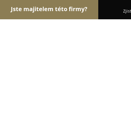
Jste majitelem této firmy?
Zjis
Orlové Krásy
Kadeřnictví, Kosmetická studia, Ma
Nika Kadeřnictvi
8.6
(395)
Praha, Kosmická 741/9
Zobrazit telefonní číslo