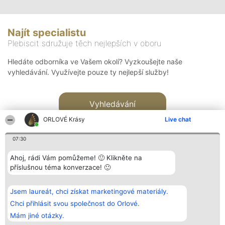
Najít specialistu
Plebiscit sdružuje těch nejlepších v oboru
Hledáte odborníka ve Vašem okolí? Vyzkoušejte naše
vyhledávání. Využívejte pouze ty nejlepší služby!
Vyhledávání
ORLOVÉ Krásy
Live chat
07:30
Ahoj, rádi Vám pomůžeme! 🙂 Klikněte na
příslušnou téma konverzace! 🙂
Organizátor hlasování
Plebiscyt
Kontakt
Bright Side Solutions sp. z o.
Vítězové
Kontakt
Jsem laureát, chci získat marketingové materiály.
o. sp. k.
Seznam všech
ul. Ruska 22
laureátů
Chci přihlásit svou společnost do Orlové.
Wrocław 50-079
Zásady
Mám jiné otázky.
KRS 0000749100 | Regon
Pravidla
381313360 | NIP 8943132676
Zásady