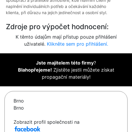
spolupráci a přátelské atmosféře, kde hlavním cílem je
naplnění individuálních potřeb a očekávání každého
klienta, při důrazu na jejich jedinečnost a osobní styl.
Zdroje pro výpočet hodnocení:
K těmto údajům mají přístup pouze přihlášení
uživatelé.
Klikněte sem pro přihlášení.
Jste majitelem této firmy
?
Blahopřejeme!
Zjistěte jestli můžete získat
propagační materiály!
Brno
Brno
Zobrazit profil společnosti na