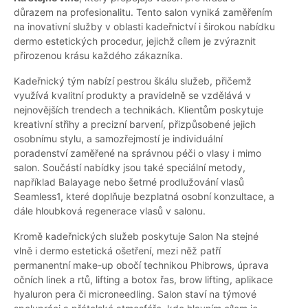
důrazem na profesionalitu. Tento salon vyniká zaměřením
na inovativní služby v oblasti kadeřnictví i širokou nabídku
dermo estetických procedur, jejichž cílem je zvýraznit
přirozenou krásu každého zákazníka.
Kadeřnický tým nabízí pestrou škálu služeb, přičemž
využívá kvalitní produkty a pravidelně se vzdělává v
nejnovějších trendech a technikách. Klientům poskytuje
kreativní střihy a precizní barvení, přizpůsobené jejich
osobnímu stylu, a samozřejmostí je individuální
poradenství zaměřené na správnou péči o vlasy i mimo
salon. Součástí nabídky jsou také speciální metody,
například Balayage nebo šetrné prodlužování vlasů
Seamless1, které doplňuje bezplatná osobní konzultace, a
dále hloubková regenerace vlasů v salonu.
Kromě kadeřnických služeb poskytuje Salon Na stejné
vlně i dermo estetická ošetření, mezi něž patří
permanentní make-up obočí technikou Phibrows, úprava
očních linek a rtů, lifting a botox řas, brow lifting, aplikace
hyaluron pera či microneedling. Salon staví na týmové