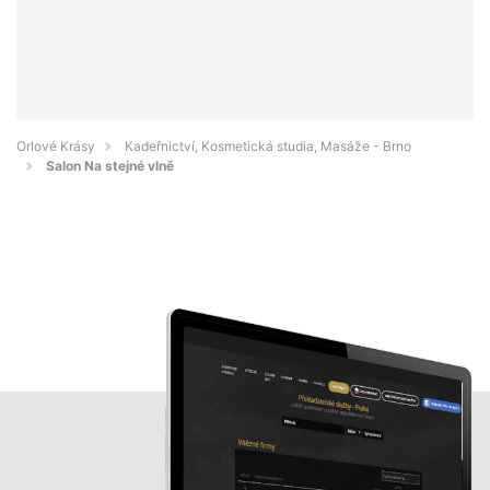
Orlové Krásy
Kadeřnictví, Kosmetická studia, Masáže - Brno
Salon Na stejné vlně