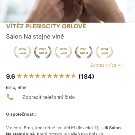
VÍTĚZ PLEBISCITY ORLOVÉ
Salon Na stejné vlně
Zobrazit více >>
9.6
(184)
Brno, Brno
Zobrazit telefonní číslo
O společnosti:
V centru Brna, konkrétně na ulici Křídlovická 11, sídlí
Salon
Na stejné vlně
, který propojuje vášeň pro krásu s