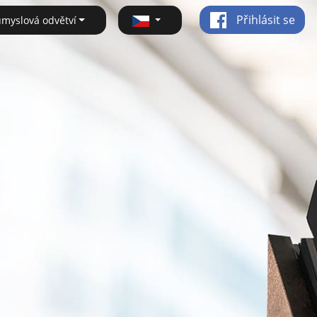
Přihlásit se
ůmyslová odvětví