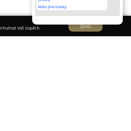
Mám jiné otázky.
Zjistit
vychutnat Váš úspěch.
á
se nachází v centru Pardubic na adrese
aměřuje se na poskytování kompletních služeb v
deřnictví. Tento salon přistupuje k potřebám
im pozornost podle jejich specifických přání, od
 proměny stylu.
rné střihy pro různé délky a typy vlasů, které
. Dále je součástí nabídky barvení a melírování,