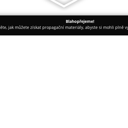
Blahopřejeme!
těte, jak můžete získat propagační materiály, abyste si mohli plně 
asáže - Pardubice
Kadeřnictví Monika Gruberová
O společnosti:
Kadeřnictví Monika Gruberov
Demokratické mládeže 1306 a z
oblasti dámského i pánského ka
klientů individuálně a věnuje j
Zobrazit více >>
běžných úprav až po kompletní
Mezi stěžejní služby patří odbo
tvoří základ výsledného vzhledu