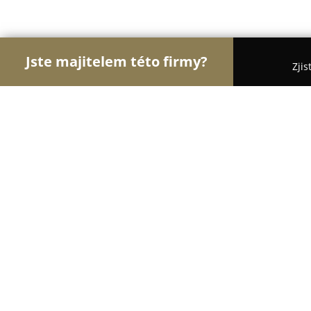
Jste majitelem této firmy?
Zjis
Orlové Krásy
Kadeřnictví, Kosmetická studia, M
Kadeřnictví Monika Gruberová
8.4
(11)
Pardubice, V-, Demokratické mládeže 1306