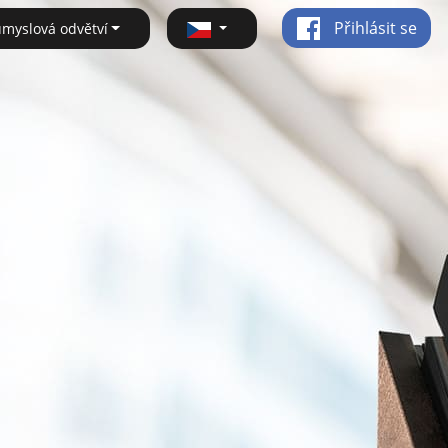
Přihlásit se
ůmyslová odvětví