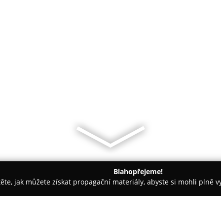
Blahopřejeme!
těte, jak můžete získat propagační materiály, abyste si mohli plně 
sáže - Kopřivnice
Kadeřnictví Luna - Krysmánková