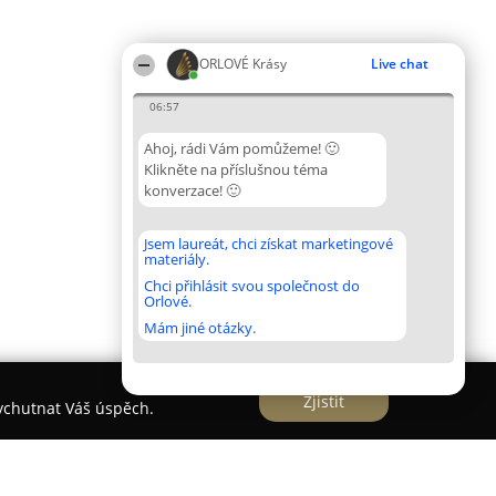
ORLOVÉ Krásy
Live chat
06:57
Ahoj, rádi Vám pomůžeme! 🙂
Klikněte na příslušnou téma
konverzace! 🙂
Jsem laureát, chci získat marketingové
materiály.
Chci přihlásit svou společnost do
Orlové.
Mám jiné otázky.
Zjistit
vychutnat Váš úspěch.