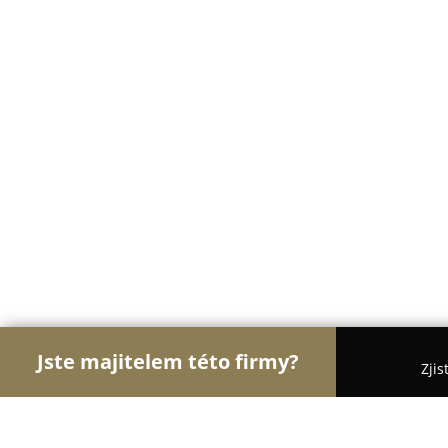
Jste majitelem této firmy?
Zjis
Orlové Krásy
Kadeřnictví, Kosmetická studia, Ma