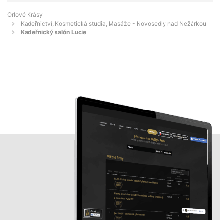
Orlové Krásy
Kadeřnictví, Kosmetická studia, Masáže - Novosedly nad Nežárkou
Kadeřnický salón Lucie