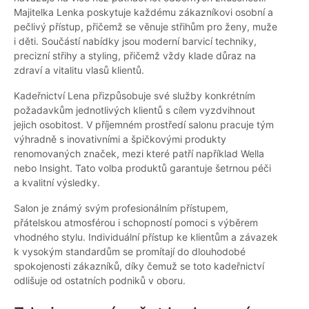
Majitelka Lenka poskytuje každému zákazníkovi osobní a
pečlivý přístup, přičemž se věnuje střihům pro ženy, muže
i děti. Součástí nabídky jsou moderní barvicí techniky,
precizní střihy a styling, přičemž vždy klade důraz na
zdraví a vitalitu vlasů klientů.
Kadeřnictví Lena přizpůsobuje své služby konkrétním
požadavkům jednotlivých klientů s cílem vyzdvihnout
jejich osobitost. V příjemném prostředí salonu pracuje tým
výhradně s inovativními a špičkovými produkty
renomovaných značek, mezi které patří například Wella
nebo Insight. Tato volba produktů garantuje šetrnou péči
a kvalitní výsledky.
Salon je známý svým profesionálním přístupem,
přátelskou atmosférou i schopností pomoci s výběrem
vhodného stylu. Individuální přístup ke klientům a závazek
k vysokým standardům se promítají do dlouhodobé
spokojenosti zákazníků, díky čemuž se toto kadeřnictví
odlišuje od ostatních podniků v oboru.