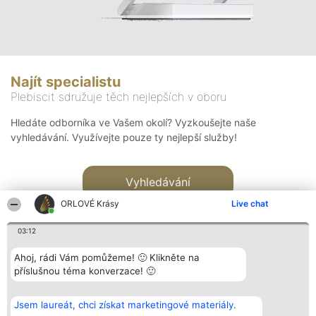
Najít specialistu
Plebiscit sdružuje těch nejlepších v oboru
Hledáte odborníka ve Vašem okolí? Vyzkoušejte naše
vyhledávání. Využívejte pouze ty nejlepší služby!
Vyhledávání
ORLOVÉ Krásy
Live chat
03:12
Ahoj, rádi Vám pomůžeme! 🙂 Klikněte na
příslušnou téma konverzace! 🙂
Organizátor hlasování
Plebiscyt
Kontakt
Bright Side Solutions sp. z o.
Vítězové
Kontakt
Jsem laureát, chci získat marketingové materiály.
o. sp. k.
Seznam všech