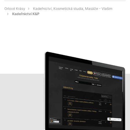
Orlové Krásy
Kadeřnictví, Kosmetická studia, Masáže - Vlašim
Kadeřnictví K&P