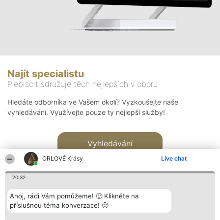
Najít specialistu
Plebiscit sdružuje těch nejlepších v oboru
Hledáte odborníka ve Vašem okolí? Vyzkoušejte naše
vyhledávání. Využívejte pouze ty nejlepší služby!
Vyhledávání
ORLOVÉ Krásy
Live chat
20:32
Ahoj, rádi Vám pomůžeme! 🙂 Klikněte na
příslušnou téma konverzace! 🙂
Organizátor hlasování
Plebiscyt
Kontakt