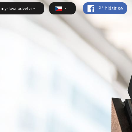
Přihlásit se
ůmyslová odvětví