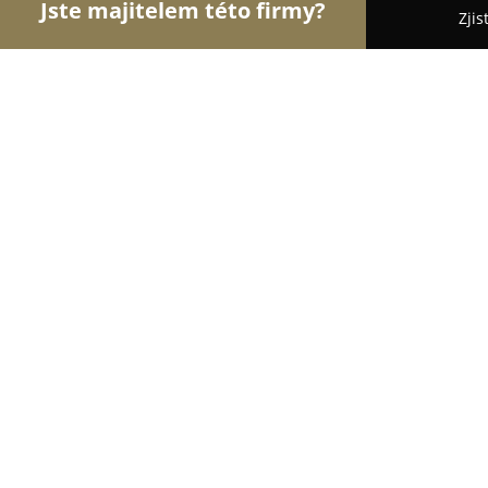
Jste majitelem této firmy?
Zjis
Orlové Krásy
Kadeřnictví, Kosmetická studia, Ma
Kadeřnictví Kateřina Zlámalová
8.6
(13)
Valašské Meziříčí, Vrbenská 62/4
Zobrazit telefonní číslo