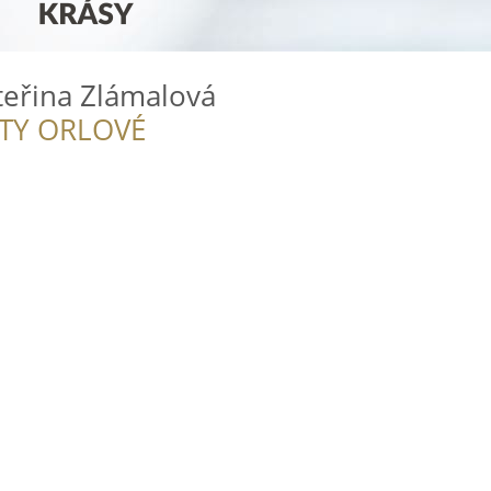
teřina Zlámalová
ITY ORLOVÉ