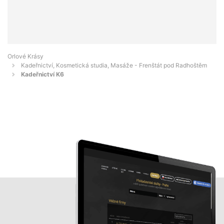
Orlové Krásy
Kadeřnictví, Kosmetická studia, Masáže - Frenštát pod Radhoštěm
Kadeřnictví K6