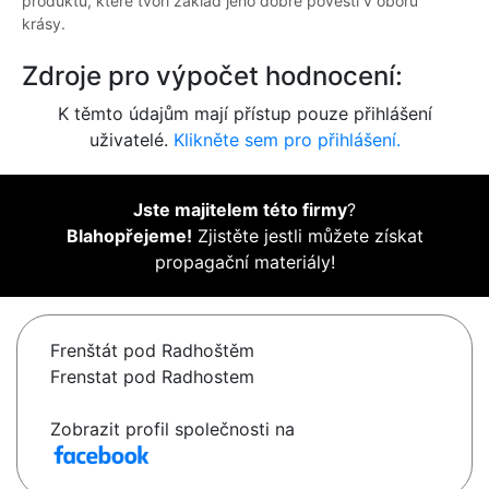
produktů, které tvoří základ jeho dobré pověsti v oboru
krásy.
Zdroje pro výpočet hodnocení:
K těmto údajům mají přístup pouze přihlášení
uživatelé.
Klikněte sem pro přihlášení.
Jste majitelem této firmy
?
Blahopřejeme!
Zjistěte jestli můžete získat
propagační materiály!
Frenštát pod Radhoštěm
Frenstat pod Radhostem
Zobrazit profil společnosti na