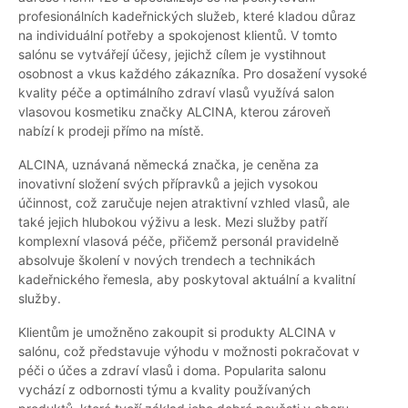
profesionálních kadeřnických služeb, které kladou důraz
na individuální potřeby a spokojenost klientů. V tomto
salónu se vytvářejí účesy, jejichž cílem je vystihnout
osobnost a vkus každého zákazníka. Pro dosažení vysoké
kvality péče a optimálního zdraví vlasů využívá salon
vlasovou kosmetiku značky ALCINA, kterou zároveň
nabízí k prodeji přímo na místě.
ALCINA, uznávaná německá značka, je ceněna za
inovativní složení svých přípravků a jejich vysokou
účinnost, což zaručuje nejen atraktivní vzhled vlasů, ale
také jejich hlubokou výživu a lesk. Mezi služby patří
komplexní vlasová péče, přičemž personál pravidelně
absolvuje školení v nových trendech a technikách
kadeřnického řemesla, aby poskytoval aktuální a kvalitní
služby.
Klientům je umožněno zakoupit si produkty ALCINA v
salónu, což představuje výhodu v možnosti pokračovat v
péči o účes a zdraví vlasů i doma. Popularita salonu
vychází z odbornosti týmu a kvality používaných