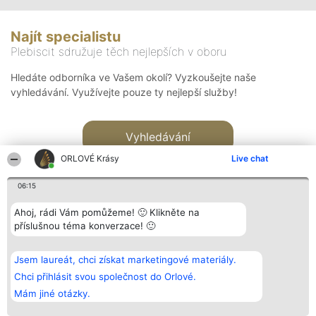
Najít specialistu
Plebiscit sdružuje těch nejlepších v oboru
Hledáte odborníka ve Vašem okolí? Vyzkoušejte naše
vyhledávání. Využívejte pouze ty nejlepší služby!
Vyhledávání
ORLOVÉ Krásy
Live chat
06:15
Ahoj, rádi Vám pomůžeme! 🙂 Klikněte na
příslušnou téma konverzace! 🙂
Organizátor hlasování
Plebiscyt
Kontakt
Bright Side Solutions sp. z o.
Vítězové
Kontakt
Jsem laureát, chci získat marketingové materiály.
o. sp. k.
Seznam všech
ul. Ruska 22
laureátů
Chci přihlásit svou společnost do Orlové.
Wrocław 50-079
Zásady
Mám jiné otázky.
KRS 0000749100 | Regon
Pravidla
381313360 | NIP 8943132676
Zásady
ochrany