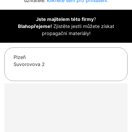
uživatelé.
Klikněte sem pro přihlášení.
Jste majitelem této firmy
?
Blahopřejeme!
Zjistěte jestli můžete získat
propagační materiály!
Plzeň
Suvorovova 2