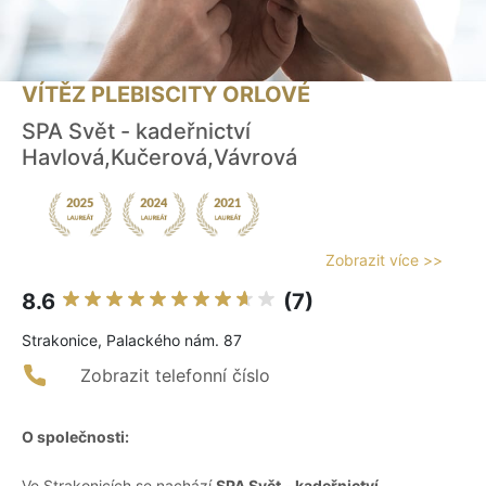
VÍTĚZ PLEBISCITY ORLOVÉ
SPA Svět - kadeřnictví
Havlová,Kučerová,Vávrová
Zobrazit více >>
8.6
(7)
Strakonice, Palackého nám. 87
Zobrazit telefonní číslo
O společnosti:
Ve Strakonicích se nachází
SPA Svět - kadeřnictví