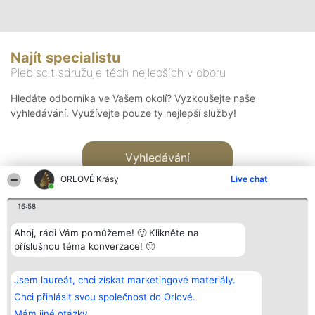
Najít specialistu
Plebiscit sdružuje těch nejlepších v oboru
Hledáte odborníka ve Vašem okolí? Vyzkoušejte naše
vyhledávání. Využívejte pouze ty nejlepší služby!
Vyhledávání
ORLOVÉ Krásy
Live chat
16:58
Ahoj, rádi Vám pomůžeme! 🙂 Klikněte na
příslušnou téma konverzace! 🙂
Organizátor hlasování
Plebiscyt
Kontakt
Bright Side Solutions sp. z o.
Vítězové
Kontakt
Jsem laureát, chci získat marketingové materiály.
o. sp. k.
Seznam všech
ul. Ruska 22
laureátů
Chci přihlásit svou společnost do Orlové.
Wrocław 50-079
Zásady
Mám jiné otázky.
KRS 0000749100 | Regon
Pravidla