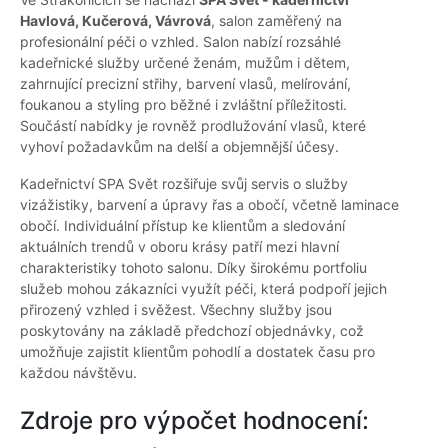
Havlová, Kučerová, Vávrová
, salon zaměřený na
profesionální péči o vzhled. Salon nabízí rozsáhlé
kadeřnické služby určené ženám, mužům i dětem,
zahrnující precizní střihy, barvení vlasů, melírování,
foukanou a styling pro běžné i zvláštní příležitosti.
Součástí nabídky je rovněž prodlužování vlasů, které
vyhoví požadavkům na delší a objemnější účesy.
Kadeřnictví SPA Svět rozšiřuje svůj servis o služby
vizážistiky, barvení a úpravy řas a obočí, včetně laminace
obočí. Individuální přístup ke klientům a sledování
aktuálních trendů v oboru krásy patří mezi hlavní
charakteristiky tohoto salonu. Díky širokému portfoliu
služeb mohou zákazníci využít péči, která podpoří jejich
přirozený vzhled i svěžest. Všechny služby jsou
poskytovány na základě předchozí objednávky, což
umožňuje zajistit klientům pohodlí a dostatek času pro
každou návštěvu.
Zdroje pro výpočet hodnocení: