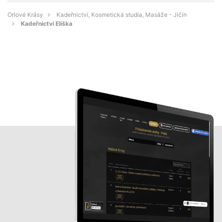
Orlové Krásy
Kadeřnictví, Kosmetická studia, Masáže - Jičín
Kadeřnictví Eliška