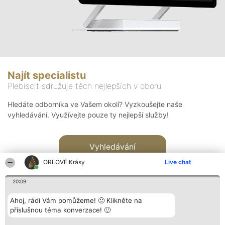
Najít specialistu
Plebiscit sdružuje těch nejlepších v oboru
Hledáte odborníka ve Vašem okolí? Vyzkoušejte naše
vyhledávání. Využívejte pouze ty nejlepší služby!
Vyhledávání
ORLOVÉ Krásy
Live chat
20:09
Ahoj, rádi Vám pomůžeme! 🙂 Klikněte na
příslušnou téma konverzace! 🙂
Organizátor hlasování
Plebiscyt
Kontakt