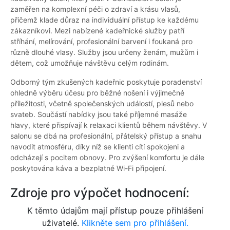
zaměřen na komplexní péči o zdraví a krásu vlasů,
přičemž klade důraz na individuální přístup ke každému
zákazníkovi. Mezi nabízené kadeřnické služby patří
stříhání, melírování, profesionální barvení i foukaná pro
různě dlouhé vlasy. Služby jsou určeny ženám, mužům i
dětem, což umožňuje návštěvu celým rodinám.
Odborný tým zkušených kadeřnic poskytuje poradenství
ohledně výběru účesu pro běžné nošení i výjimečné
příležitosti, včetně společenských událostí, plesů nebo
svateb. Součástí nabídky jsou také příjemné masáže
hlavy, které přispívají k relaxaci klientů během návštěvy. V
salonu se dbá na profesionální, přátelský přístup a snahu
navodit atmosféru, díky níž se klienti cítí spokojeni a
odcházejí s pocitem obnovy. Pro zvýšení komfortu je dále
poskytována káva a bezplatné Wi-Fi připojení.
Zdroje pro výpočet hodnocení:
K těmto údajům mají přístup pouze přihlášení
uživatelé.
Klikněte sem pro přihlášení.