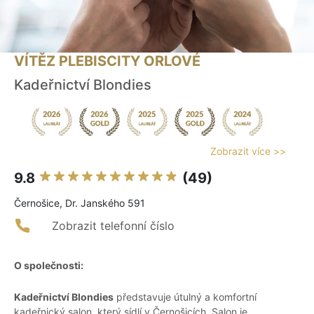
VÍTĚZ PLEBISCITY ORLOVÉ
Kadeřnictví Blondies
Zobrazit více >>
9.8
(49)
Černošice, Dr. Janského 591
Zobrazit telefonní číslo
O společnosti:
Kadeřnictví Blondies
představuje útulný a komfortní
kadeřnický salon, který sídlí v Černošicích. Salon je