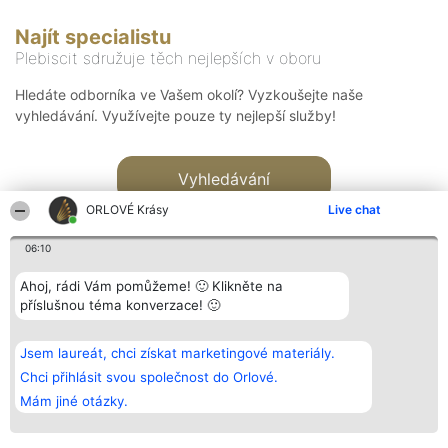
Najít specialistu
Plebiscit sdružuje těch nejlepších v oboru
Hledáte odborníka ve Vašem okolí? Vyzkoušejte naše
vyhledávání. Využívejte pouze ty nejlepší služby!
Vyhledávání
ORLOVÉ Krásy
Live chat
06:10
Ahoj, rádi Vám pomůžeme! 🙂 Klikněte na
příslušnou téma konverzace! 🙂
Organizátor hlasování
Plebiscyt
Kontakt
Bright Side Solutions sp. z o.
Vítězové
Kontakt
Jsem laureát, chci získat marketingové materiály.
o. sp. k.
Seznam všech
ul. Ruska 22
laureátů
Chci přihlásit svou společnost do Orlové.
Wrocław 50-079
Zásady
Mám jiné otázky.
KRS 0000749100 | Regon
Pravidla
381313360 | NIP 8943132676
Zásady
ochrany
osobních údajů