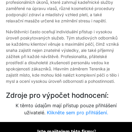
profesionálních úkonů, které zahrnují kadeřnické služby
zaměřené na úpravu vlasů, různé kosmetické procedury
podporující zdraví a mladistvý vzhled pleti, a také
relaxační masáže určené ke zmírnění stresu i napětí.
Návštěvníci často oceňují individuální přístup i vysokou
úroveň poskytovaných služeb. Tým studiových odborníků
se každému klientovi věnuje s maximální péčí, čímž vzniká
snaha zajistit nejen znatelné výsledky, ale také příjemný
zážitek při každé návštěvě. Profesionalita, přátelské
prostředí a dlouholeté zkušenosti personálu vedou ke
spokojenosti zákazníků. Hlavním záměrem Terenika je
zajistit místo, kde mohou lidé nalézt komplexní péči o tělo i
mysl a ocení vysokou úroveň odbornosti a pohostinnosti.
Zdroje pro výpočet hodnocení:
K těmto údajům mají přístup pouze přihlášení
uživatelé.
Klikněte sem pro přihlášení.
Jste majitelem této firmy
?