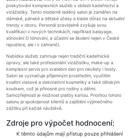
poskytování komplexních služeb v oblasti kadeřnictví a
vizážistiky. Tento moderně laděný salon je zaměřen na
dámské, pánské a dětské účesy a klade důraz na aktuální
trendy v oboru. Personál pravidelně zvyšuje svou
kvalifikaci v nových technikách, například balayage,
stínování či tónování, a účastní se školení nejen v České
republice, ale i v zahraničí.
Nabídka služeb zahrnuje nejen tradiční kadeřnické
úpravy, ale také profesionální vizážistiku, make-up a
komplexní servis pro svatební den pro nevěsty i hosty.
Salon se vyznačuje příjemným prostředím, využitím
kvalitní vlasové a dekorativní kosmetiky a také dětským
koutkem, což je přínosné pro rodiny s dětmi.
Samozřejmostí je možnost platby kartou. Prioritou tohoto
salonu je spokojenost klientů a zajištění výjimečného
zážitku při každé návštěvě.
Zdroje pro výpočet hodnocení:
K těmto údajům mají přístup pouze přihlášení