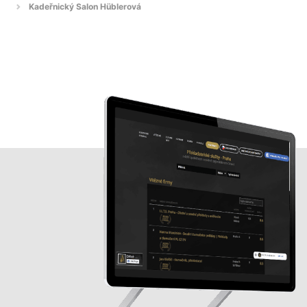
Kadeřnický Salon Hüblerová