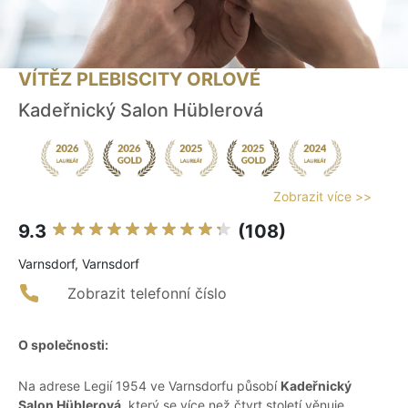
VÍTĚZ PLEBISCITY ORLOVÉ
Kadeřnický Salon Hüblerová
Zobrazit více >>
9.3
(108)
Varnsdorf, Varnsdorf
Zobrazit telefonní číslo
O společnosti:
Na adrese Legií 1954 ve Varnsdorfu působí
Kadeřnický
Salon Hüblerová
, který se více než čtvrt století věnuje