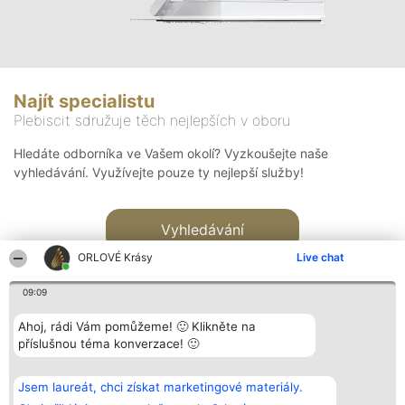
Najít specialistu
Plebiscit sdružuje těch nejlepších v oboru
Hledáte odborníka ve Vašem okolí? Vyzkoušejte naše
vyhledávání. Využívejte pouze ty nejlepší služby!
Vyhledávání
ORLOVÉ Krásy
Live chat
09:09
Ahoj, rádi Vám pomůžeme! 🙂 Klikněte na
příslušnou téma konverzace! 🙂
Organizátor hlasování
Plebiscyt
Kontakt
Bright Side Solutions sp. z o.
Vítězové
Kontakt
Jsem laureát, chci získat marketingové materiály.
o. sp. k.
Seznam všech
ul. Ruska 22
laureátů