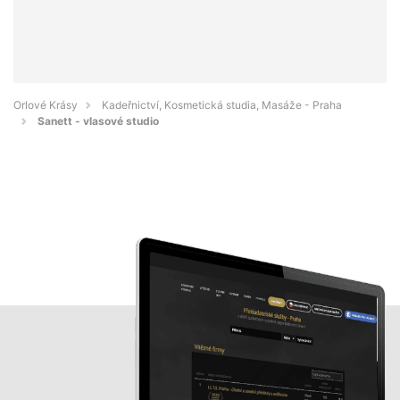
Orlové Krásy
Kadeřnictví, Kosmetická studia, Masáže - Praha
Sanett - vlasové studio