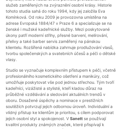
služeb zaměřených na zvýraznění osobní krásy. Historie
tohoto studia sahá do roku 1994, kdy jej založila Eva
Komínková. Od roku 2009 je provozovna umístěna na
adrese Evropská 1884/47 v Praze 6 a specializuje se na
ženské i mužské kadeřnické služby. Mezi poskytované
úkony patří moderní střihy, přesné barvení, melírování,
přelivy a také barber servis zaměřený na pánskou
klientelu. Rozšířená nabídka zahrnuje prodlužování vlasů,
tvorbu společenských a svatebních účesů a péči o dětské
vlasy.
Studio se vyznačuje komplexním přístupem k péči, včetně
profesionálního kosmetického ošetření a manikúry, což
umožňuje poskytovat vše pod jednou střechou. Tým tvoří
kadeřníci, vizážisté a stylisté, kteří kladou důraz na
průběžné vzdělávání a sledování aktuálních trendů v
oboru. Dosažené úspěchy a nominace v prestižních
soutěžích potvrzují jejich odbornou úroveň. Individuální a
vlídný přístup ke klientům je prioritou, s cílem podporovat
jejich osobní styl a spokojenost. V
Sanett
se používají
kvalitní produkty známých značek, které přispívají k