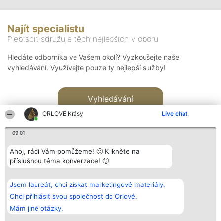
Najít specialistu
Plebiscit sdružuje těch nejlepších v oboru
Hledáte odborníka ve Vašem okolí? Vyzkoušejte naše
vyhledávání. Využívejte pouze ty nejlepší služby!
Vyhledávání
ORLOVÉ Krásy
Live chat
09:01
Ahoj, rádi Vám pomůžeme! 🙂 Klikněte na
příslušnou téma konverzace! 🙂
Organizátor hlasování
Plebiscyt
Kontakt
Bright Side Solutions sp. z o.
Vítězové
Kontakt
Jsem laureát, chci získat marketingové materiály.
o. sp. k.
Seznam všech
ul. Ruska 22
laureátů
Chci přihlásit svou společnost do Orlové.
Wrocław 50-079
Zásady
Mám jiné otázky.
KRS 0000749100 | Regon
Pravidla
381313360 | NIP 8943132676
Zásady