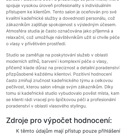
spojuje vysokou úroveň profesionality s individuálním
přístupem ke klientům. Tento salon je oceňován pro své
kvalitní kadeřnické služby a dovednosti personálu, což
zákazníkům zajišťuje spokojenost s výsledným účesem.
Atmosféra studia je často označována jako příjemná a
relaxační, což umožňuje návštěvníkům užít si chvíle péče
o vlasy v přívětivém prostředí.
Studio se zaměřuje na poskytování služeb v oblasti
moderních střihů, barvení i komplexní péče o vlasy,
přičemž klade důraz na preciznost a detailní poradenství
přizpůsobené každému klientovi. Pozitivní hodnocení
často zmiňují zručnost kadeřnického týmu a celkovou
pečlivost, kterou salon věnuje svým zákazníkům. Díky
tomu si kadeřnické studio vybudovalo pověst místa, kam
se klienti rádi vracejí pro špičkovou péči a profesionální
poradenství v oblasti vlasového stylingu.
Zdroje pro výpočet hodnocení:
K těmto údajům mají přístup pouze přihlášení