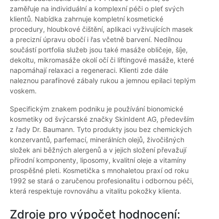
zaměřuje na individuální a komplexní péči o pleť svých
klientů. Nabídka zahrnuje kompletní kosmetické
procedury, hloubkové čištění, aplikaci vyživujících masek
a precizní úpravu obočí i řas včetně barvení. Nedílnou
součástí portfolia služeb jsou také masáže obličeje, šíje,
dekoltu, mikromasáže okolí očí či liftingové masáže, které
napomáhají relaxaci a regeneraci. Klienti zde dále
naleznou parafínové zábaly rukou a jemnou epilaci teplým
voskem.
Specifickým znakem podniku je používání bionomické
kosmetiky od švýcarské značky SkinIdent AG, především
z řady Dr. Baumann. Tyto produkty jsou bez chemických
konzervantů, parfemací, minerálních olejů, živočišných
složek ani běžných alergenů a v jejich složení převažují
přírodní komponenty, liposomy, kvalitní oleje a vitamíny
prospěšné pleti. Kosmetička s mnohaletou praxí od roku
1992 se stará o zaručenou profesionalitu i odbornou péči,
která respektuje rovnováhu a vitalitu pokožky klienta.
Zdroje pro výpočet hodnocení: