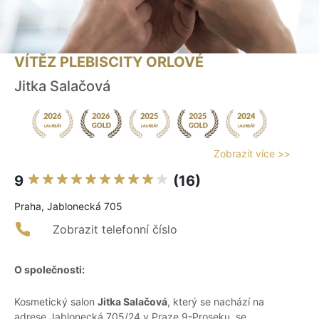
VÍTĚZ PLEBISCITY ORLOVÉ
Jitka Salačová
Zobrazit více >>
9
(16)
Praha, Jablonecká 705
Zobrazit telefonní číslo
O společnosti:
Kosmetický salon
Jitka Salačová
, který se nachází na
adrese Jablonecká 705/24 v Praze 9-Proseku, se