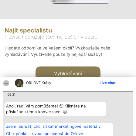
Najít specialistu
Plebiscit sdružuje těch nejlepších v oboru
Hledáte odborníka ve Vašem okolí? Vyzkoušejte naše
vyhledávání. Využívejte pouze ty nejlepší služby!
Vyhledávání
ORLOVÉ Krásy
Live chat
06:31
Ahoj, rádi Vám pomůžeme! 🙂 Klikněte na
příslušnou téma konverzace! 🙂
Organizátor hlasování
Plebiscyt
Kontakt
Bright Side Solutions sp. z o.
Vítězové
Kontakt
Jsem laureát, chci získat marketingové materiály.
o. sp. k.
Seznam všech
ul. Ruska 22
laureátů
Chci přihlásit svou společnost do Orlové.