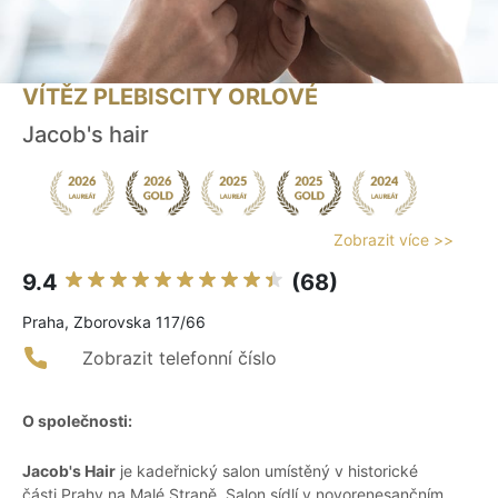
VÍTĚZ PLEBISCITY ORLOVÉ
Jacob's hair
Zobrazit více >>
9.4
(68)
Praha, Zborovska 117/66
Zobrazit telefonní číslo
O společnosti:
Jacob's Hair
je kadeřnický salon umístěný v historické
části Prahy na Malé Straně. Salon sídlí v novorenesančním