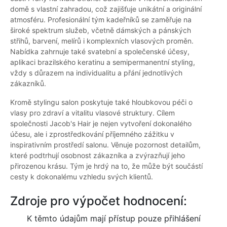
domě s vlastní zahradou, což zajišťuje unikátní a originální
atmosféru. Profesionální tým kadeřníků se zaměřuje na
široké spektrum služeb, včetně dámských a pánských
střihů, barvení, melírů i komplexních vlasových proměn.
Nabídka zahrnuje také svatební a společenské účesy,
aplikaci brazilského keratinu a semipermanentní styling,
vždy s důrazem na individualitu a přání jednotlivých
zákazníků.
Kromě stylingu salon poskytuje také hloubkovou péči o
vlasy pro zdraví a vitalitu vlasové struktury. Cílem
společnosti Jacob's Hair je nejen vytvoření dokonalého
účesu, ale i zprostředkování příjemného zážitku v
inspirativním prostředí salonu. Věnuje pozornost detailům,
které podtrhují osobnost zákazníka a zvýrazňují jeho
přirozenou krásu. Tým je hrdý na to, že může být součástí
cesty k dokonalému vzhledu svých klientů.
Zdroje pro výpočet hodnocení:
K těmto údajům mají přístup pouze přihlášení