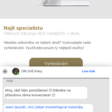
Najít specialistu
Plebiscit sdružuje těch nejlepších v oboru
Hledáte odborníka ve Vašem okolí? Vyzkoušejte naše
vyhledávání. Využívejte pouze ty nejlepší služby!
Vyhledávání
ORLOVÉ Krásy
Live chat
12:52
Ahoj, rádi Vám pomůžeme! 🙂 Klikněte na
příslušnou téma konverzace! 🙂
Organizátor hlasování
Plebiscyt
Kontakt
Bright Side Solutions sp. z o.
Vítězové
Kontakt
Jsem laureát, chci získat marketingové materiály.
o. sp. k.
Seznam všech
ul. Ruska 22
laureátů