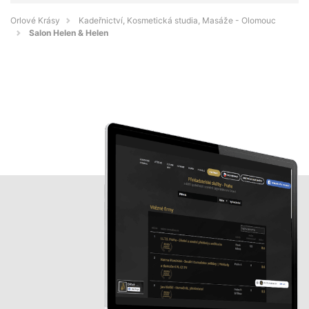
Orlové Krásy
Kadeřnictví, Kosmetická studia, Masáže - Olomouc
Salon Helen & Helen