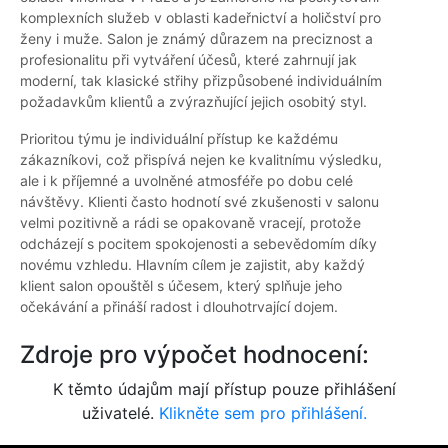
komplexních služeb v oblasti kadeřnictví a holičství pro
ženy i muže. Salon je známý důrazem na preciznost a
profesionalitu při vytváření účesů, které zahrnují jak
moderní, tak klasické střihy přizpůsobené individuálním
požadavkům klientů a zvýrazňující jejich osobitý styl.
Prioritou týmu je individuální přístup ke každému
zákazníkovi, což přispívá nejen ke kvalitnímu výsledku,
ale i k příjemné a uvolněné atmosféře po dobu celé
návštěvy. Klienti často hodnotí své zkušenosti v salonu
velmi pozitivně a rádi se opakovaně vracejí, protože
odcházejí s pocitem spokojenosti a sebevědomím díky
novému vzhledu. Hlavním cílem je zajistit, aby každý
klient salon opouštěl s účesem, který splňuje jeho
očekávání a přináší radost i dlouhotrvající dojem.
Zdroje pro výpočet hodnocení:
K těmto údajům mají přístup pouze přihlášení
uživatelé.
Klikněte sem pro přihlášení.