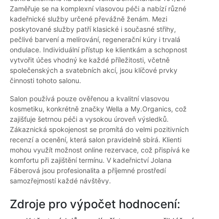
Zaměřuje se na komplexní vlasovou péči a nabízí různé
kadeřnické služby určené převážně ženám. Mezi
poskytované služby patří klasické i současné střihy,
pečlivé barvení a melírování, regenerační kúry i trvalá
ondulace. Individuální přístup ke klientkám a schopnost
vytvořit účes vhodný ke každé příležitosti, včetně
společenských a svatebních akcí, jsou klíčové prvky
činnosti tohoto salonu.
Salon používá pouze ověřenou a kvalitní vlasovou
kosmetiku, konkrétně značky Wella a My.Organics, což
zajišťuje šetrnou péči a vysokou úroveň výsledků.
Zákaznická spokojenost se promítá do velmi pozitivních
recenzí a ocenění, která salon pravidelně sbírá. Klienti
mohou využít možnost online rezervace, což přispívá ke
komfortu při zajištění termínu. V kadeřnictví Jolana
Fáberová jsou profesionalita a příjemné prostředí
samozřejmostí každé návštěvy.
Zdroje pro výpočet hodnocení: