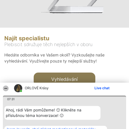
Najít specialistu
Plebiscit sdružuje těch nejlepších v oboru
Hledáte odborníka ve Vašem okolí? Vyzkoušejte naše
vyhledávání. Využívejte pouze ty nejlepší služby!
Vyhledávání
ORLOVÉ Krásy
Live chat
07:31
Ahoj, rádi Vám pomůžeme! 🙂 Klikněte na
příslušnou téma konverzace! 🙂
Organizátor hlasování
Plebiscyt
Kontakt
Bright Side Solutions sp. z o.
Vítězové
Kontakt