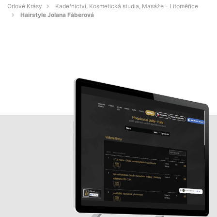
Orlové Krásy
Kadeřnictví, Kosmetická studia, Masáže - Litoměřice
Hairstyle Jolana Fáberová