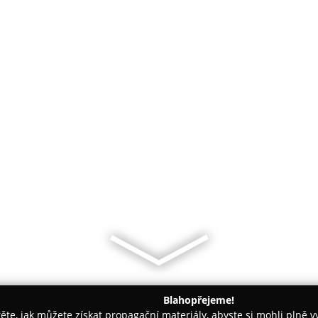
Blahopřejeme!
těte, jak můžete získat propagační materiály, abyste si mohli plně 