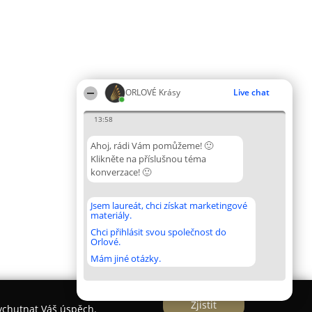
ORLOVÉ Krásy
Live chat
13:58
Ahoj, rádi Vám pomůžeme! 🙂
Klikněte na příslušnou téma
konverzace! 🙂
Jsem laureát, chci získat marketingové
materiály.
Chci přihlásit svou společnost do
Orlové.
Mám jiné otázky.
Zjistit
vychutnat Váš úspěch.