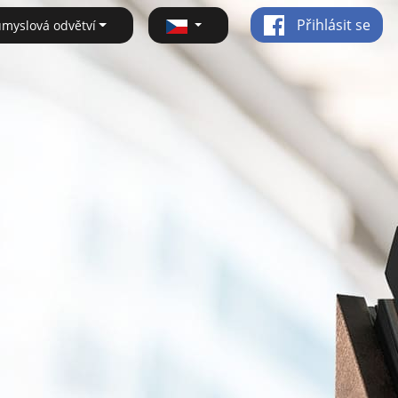
Přihlásit se
ůmyslová odvětví