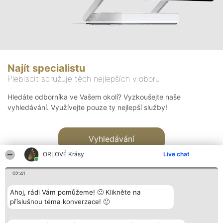
Najít specialistu
Plebiscit sdružuje těch nejlepších v oboru
Hledáte odborníka ve Vašem okolí? Vyzkoušejte naše
vyhledávání. Využívejte pouze ty nejlepší služby!
Vyhledávání
ORLOVÉ Krásy
Live chat
02:41
Ahoj, rádi Vám pomůžeme! 🙂 Klikněte na
příslušnou téma konverzace! 🙂
Organizátor hlasování
Plebiscyt
Kontakt
Bright Side Solutions sp. z o.
Vítězové
Kontakt