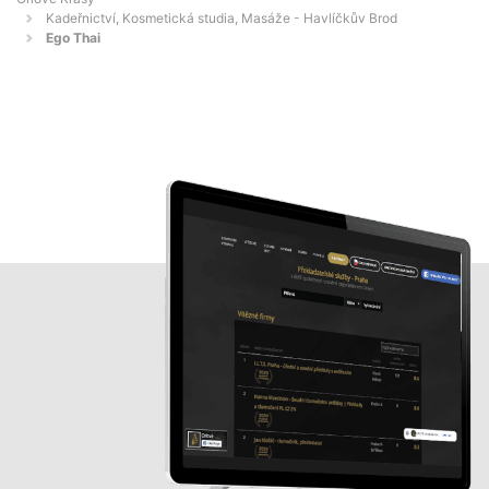
Kadeřnictví, Kosmetická studia, Masáže - Havlíčkův Brod
Ego Thai