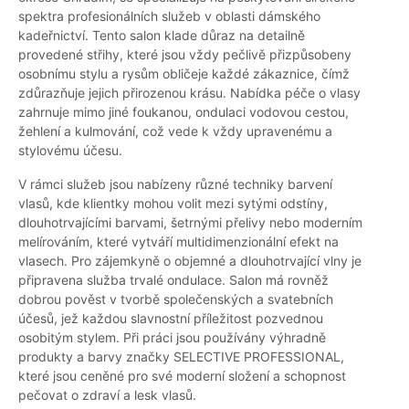
spektra profesionálních služeb v oblasti dámského
kadeřnictví. Tento salon klade důraz na detailně
provedené střihy, které jsou vždy pečlivě přizpůsobeny
osobnímu stylu a rysům obličeje každé zákaznice, čímž
zdůrazňuje jejich přirozenou krásu. Nabídka péče o vlasy
zahrnuje mimo jiné foukanou, ondulaci vodovou cestou,
žehlení a kulmování, což vede k vždy upravenému a
stylovému účesu.
V rámci služeb jsou nabízeny různé techniky barvení
vlasů, kde klientky mohou volit mezi sytými odstíny,
dlouhotrvajícími barvami, šetrnými přelivy nebo moderním
melírováním, které vytváří multidimenzionální efekt na
vlasech. Pro zájemkyně o objemné a dlouhotrvající vlny je
připravena služba trvalé ondulace. Salon má rovněž
dobrou pověst v tvorbě společenských a svatebních
účesů, jež každou slavnostní příležitost pozvednou
osobitým stylem. Při práci jsou používány výhradně
produkty a barvy značky SELECTIVE PROFESSIONAL,
které jsou ceněné pro své moderní složení a schopnost
pečovat o zdraví a lesk vlasů.