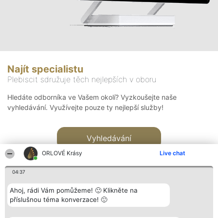
Najít specialistu
Plebiscit sdružuje těch nejlepších v oboru
Hledáte odborníka ve Vašem okolí? Vyzkoušejte naše
vyhledávání. Využívejte pouze ty nejlepší služby!
Vyhledávání
ORLOVÉ Krásy
Live chat
04:37
Ahoj, rádi Vám pomůžeme! 🙂 Klikněte na
příslušnou téma konverzace! 🙂
Organizátor hlasování
Plebiscyt
Kontakt
Bright Side Solutions sp. z o.
Vítězové
Kontakt