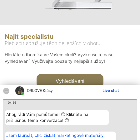
Najít specialistu
Plebiscit sdružuje těch nejlepších v oboru
Hledáte odborníka ve Vašem okolí? Vyzkoušejte naše
vyhledávání. Využívejte pouze ty nejlepší služby!
Vyhledávání
ORLOVÉ Krásy
Live chat
04:56
Ahoj, rádi Vám pomůžeme! 🙂 Klikněte na
příslušnou téma konverzace! 🙂
Organizátor hlasování
Plebiscyt
Kontakt
Bright Side Solutions sp. z o.
Vítězové
Kontakt
Jsem laureát, chci získat marketingové materiály.
o. sp. k.
Seznam všech