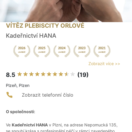
VÍTĚZ PLEBISCITY ORLOVÉ
Kadeřnictví HANA
Zobrazit více >>
8.5
(19)
Plzeň, Plzen
Zobrazit telefonní číslo
O společnosti:
Ve
Kadeřnictví HANA
v Plzni, na adrese Nepomucká 135,
se snoubí krása s profesionální péčí v rámci zavedeného