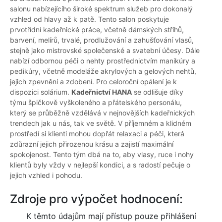
salonu nabízejícího široké spektrum služeb pro dokonalý
vzhled od hlavy až k patě. Tento salon poskytuje
prvotřídní kadeřnické práce, včetně dámských střihů,
barvení, melírů, trvalé, prodlužování a zahušťování vlasů,
stejně jako mistrovské společenské a svatební účesy. Dále
nabízí odbornou péči o nehty prostřednictvím manikúry a
pedikúry, včetně modeláže akrylových a gelových nehtů,
jejich zpevnění a zdobení. Pro celoroční opálení je k
dispozici solárium.
Kadeřnictví HANA
se odlišuje díky
týmu špičkově vyškoleného a přátelského personálu,
který se průběžně vzdělává v nejnovějších kadeřnických
trendech jak u nás, tak ve světě. V příjemném a klidném
prostředí si klienti mohou dopřát relaxaci a péči, která
zdůrazní jejich přirozenou krásu a zajistí maximální
spokojenost. Tento tým dbá na to, aby vlasy, ruce i nohy
klientů byly vždy v nejlepší kondici, a s radostí pečuje o
jejich vzhled i pohodu.
Zdroje pro výpočet hodnocení:
K těmto údajům mají přístup pouze přihlášení