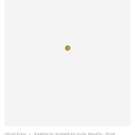
Orlové Krásy
Kadeřnictví, Kosmetická studia, Masáže - Plzeň