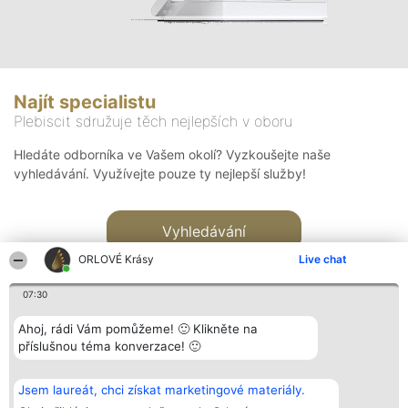
Najít specialistu
Plebiscit sdružuje těch nejlepších v oboru
Hledáte odborníka ve Vašem okolí? Vyzkoušejte naše
vyhledávání. Využívejte pouze ty nejlepší služby!
Vyhledávání
ORLOVÉ Krásy
Live chat
07:30
Ahoj, rádi Vám pomůžeme! 🙂 Klikněte na
příslušnou téma konverzace! 🙂
Organizátor hlasování
Plebiscyt
Kontakt
Bright Side Solutions sp. z o.
Vítězové
Kontakt
Jsem laureát, chci získat marketingové materiály.
o. sp. k.
Seznam všech
ul. Ruska 22
laureátů