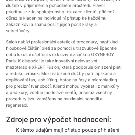
služeb v příjemném a pohodlném prostředí. Hlavní
prioritou je zde spokojenost a relaxace klientů, přičemž
důraz je kladen na individuální přístup ke každému
zákazníkovi a snahu posílit jejich pocit krásy a
sebedůvěry.
Salon nabízí profesionální estetické procedury, například
hloubkové čištění pleti za pomoci ultrazvukové špachtle
nebo luxusní ošetření s exkluzivní značkou OXYNERGY
Paris. K dispozici je také inovativní neinvazivní
mezoterapie XPERT Fusion, která podporuje omlazení pleti
a redukci vrásek. Mezi nabízené služby patří aplikace a
doplňování řas, lash lifting, botox na řasy a microblading
pro precizní tvar obočí. Klienti mohou vybírat i z manikúry
a pedikúry, včetně modeláže nehtů, přičemž všechny
procedury jsou zaměřeny na maximální pohodlí a
regeneraci.
Zdroje pro výpočet hodnocení:
K těmto údajům mají přístup pouze přihlášení