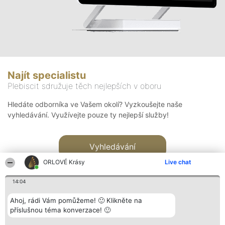
Najít specialistu
Plebiscit sdružuje těch nejlepších v oboru
Hledáte odborníka ve Vašem okolí? Vyzkoušejte naše
vyhledávání. Využívejte pouze ty nejlepší služby!
Vyhledávání
ORLOVÉ Krásy
Live chat
14:04
Ahoj, rádi Vám pomůžeme! 🙂 Klikněte na
příslušnou téma konverzace! 🙂
Organizátor hlasování
Plebiscyt
Kontakt