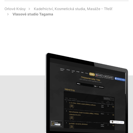
Orlové Krásy
Kadeřnictví, Kosmetická studia, Masáže - Třešť
Vlasové studio Tagama