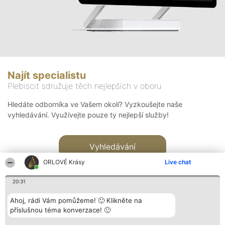
Najít specialistu
Plebiscit sdružuje těch nejlepších v oboru
Hledáte odborníka ve Vašem okolí? Vyzkoušejte naše
vyhledávání. Využívejte pouze ty nejlepší služby!
Vyhledávání
ORLOVÉ Krásy
Live chat
20:31
Ahoj, rádi Vám pomůžeme! 🙂 Klikněte na
příslušnou téma konverzace! 🙂
Organizátor hlasování
Plebiscyt
Kontakt