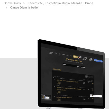
Orlové Krásy
Kadeřnictví, Kosmetická studia, Masáže - Praha
Carpe Diem la belle