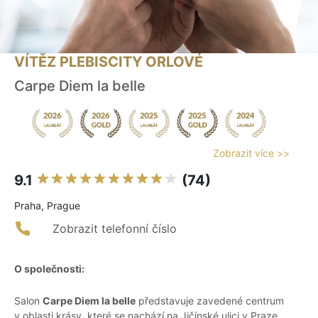
VÍTĚZ PLEBISCITY ORLOVÉ
Carpe Diem la belle
Zobrazit více >>
9.1
(74)
Praha, Prague
Zobrazit telefonní číslo
O společnosti:
Salon
Carpe Diem la belle
představuje zavedené centrum
v oblasti krásy, které se nachází na Jičínské ulici v Praze.