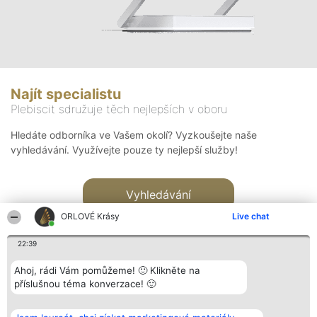
Najít specialistu
Plebiscit sdružuje těch nejlepších v oboru
Hledáte odborníka ve Vašem okolí? Vyzkoušejte naše
vyhledávání. Využívejte pouze ty nejlepší služby!
Vyhledávání
ORLOVÉ Krásy
Live chat
22:39
Ahoj, rádi Vám pomůžeme! 🙂 Klikněte na
příslušnou téma konverzace! 🙂
Organizátor hlasování
Plebiscyt
Kontakt
Bright Side Solutions sp. z o.
Vítězové
Kontakt