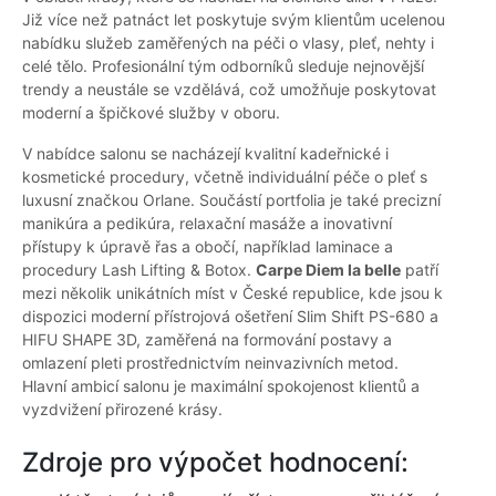
Již více než patnáct let poskytuje svým klientům ucelenou
nabídku služeb zaměřených na péči o vlasy, pleť, nehty i
celé tělo. Profesionální tým odborníků sleduje nejnovější
trendy a neustále se vzdělává, což umožňuje poskytovat
moderní a špičkové služby v oboru.
V nabídce salonu se nacházejí kvalitní kadeřnické i
kosmetické procedury, včetně individuální péče o pleť s
luxusní značkou Orlane. Součástí portfolia je také precizní
manikúra a pedikúra, relaxační masáže a inovativní
přístupy k úpravě řas a obočí, například laminace a
procedury Lash Lifting & Botox.
Carpe Diem la belle
patří
mezi několik unikátních míst v České republice, kde jsou k
dispozici moderní přístrojová ošetření Slim Shift PS-680 a
HIFU SHAPE 3D, zaměřená na formování postavy a
omlazení pleti prostřednictvím neinvazivních metod.
Hlavní ambicí salonu je maximální spokojenost klientů a
vyzdvižení přirozené krásy.
Zdroje pro výpočet hodnocení: