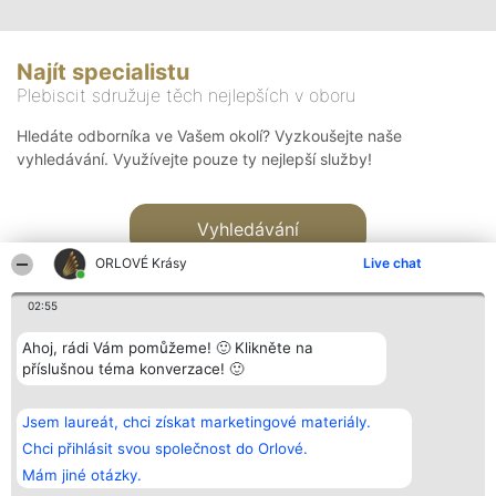
Najít specialistu
Plebiscit sdružuje těch nejlepších v oboru
Hledáte odborníka ve Vašem okolí? Vyzkoušejte naše
vyhledávání. Využívejte pouze ty nejlepší služby!
Vyhledávání
ORLOVÉ Krásy
Live chat
02:55
Ahoj, rádi Vám pomůžeme! 🙂 Klikněte na
příslušnou téma konverzace! 🙂
Organizátor hlasování
Plebiscyt
Kontakt
Bright Side Solutions sp. z o.
Vítězové
Kontakt
Jsem laureát, chci získat marketingové materiály.
o. sp. k.
Seznam všech
ul. Ruska 22
laureátů
Chci přihlásit svou společnost do Orlové.
Wrocław 50-079
Zásady
Mám jiné otázky.
KRS 0000749100 | Regon
Pravidla
381313360 | NIP 8943132676
Zásady