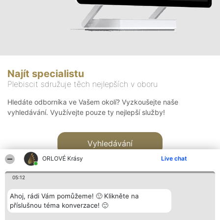
Najít specialistu
Plebiscit sdružuje těch nejlepších v oboru
Hledáte odborníka ve Vašem okolí? Vyzkoušejte naše
vyhledávání. Využívejte pouze ty nejlepší služby!
Vyhledávání
ORLOVÉ Krásy
Live chat
05:12
Ahoj, rádi Vám pomůžeme! 🙂 Klikněte na
příslušnou téma konverzace! 🙂
Organizátor hlasování
Plebiscyt
Kontakt