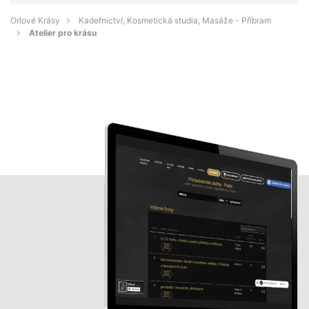
Orlové Krásy
Kadeřnictví, Kosmetická studia, Masáže - Příbram
Atelier pro krásu