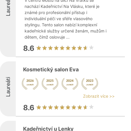
Laureáti
V centru Mostu na ulici Na Vrátku se
nachází Kadeřnictví Na Vlásku, které je
známé pro profesionální přístup i
individuální péči ve sféře vlasového
stylingu. Tento salon nabízí komplexní
kadeřnické služby určené ženám, mužům i
dětem, čímž oslovuje ...
8.6
Kosmetický salon Eva
Laureáti
Zobrazit více >>
8.6
Kadeřnictví u Lenky