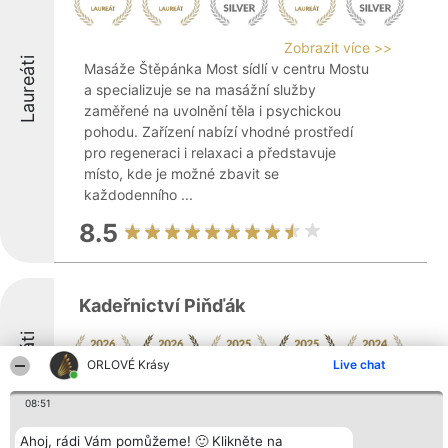
Zobrazit více >>
Laureáti
Masáže Štěpánka Most sídlí v centru Mostu
a specializuje se na masážní služby
zaměřené na uvolnění těla i psychickou
pohodu. Zařízení nabízí vhodné prostředí
pro regeneraci i relaxaci a představuje
místo, kde je možné zbavit se
každodenního ...
8.5
Kadeřnictví Piňďák
Laureáti
ORLOVÉ Krásy
Live chat
Zobrazit více >>
08:51
9.4
Ahoj, rádi Vám pomůžeme! 🙂 Klikněte na