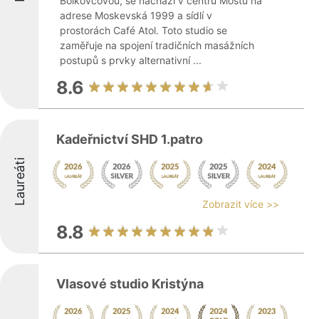
Bolkovcovou, se nachází v centru Mostu na
adrese Moskevská 1999 a sídlí v
prostorách Café Atol. Toto studio se
zaměřuje na spojení tradičních masážních
postupů s prvky alternativní ...
8.6
Kadeřnictví SHD 1.patro
Laureáti
Zobrazit více >>
8.8
Vlasové studio Kristýna