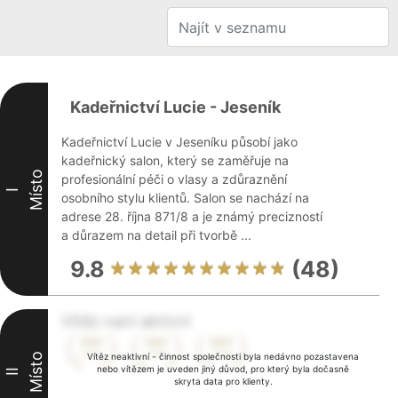
Kadeřnictví Lucie - Jeseník
Kadeřnictví Lucie v Jeseníku působí jako
kadeřnický salon, který se zaměřuje na
Místo
profesionální péči o vlasy a zdůraznění
I
osobního stylu klientů. Salon se nachází na
adrese 28. října 871/8 a je známý precizností
a důrazem na detail při tvorbě ...
9.8
(48)
Vítěz není aktivní
Místo
Vítěz neaktivní - činnost společnosti byla nedávno pozastavena
nebo vítězem je uveden jiný důvod, pro který byla dočasně
II
skryta data pro klienty.